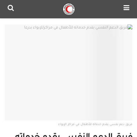
فريق دعم نفسي يقدم خدماته للأطفال في مراكز الإيواء