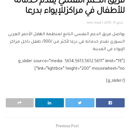
فريق الدعم النفسي يقدم خدماته
للأطفال في مراكزللإيواء بدرعا
مايو 11, 2015
1 min read
يواصل فريق الدعم النفسي
التابع لمنظمة الهلال الأحمر العربي
السوري
تقدم خدماته في درعا لأكثر من /300/ طفل داخل مراكز
الإيواء في المدينة.
[g_slider source=”media: 5614,5613,5612,5611″ limit=”19″
link=”lightbox” height=”200″ mousewheel=”no”]
[/g_slider]
Previous Post