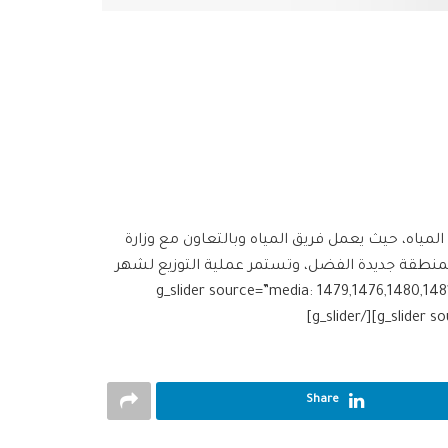
مياه، حيث يعمل فريق المياه وبالتعاون مع وزارة
 حتى يومنا هذا على إيصال 1200 متر مكعب من المياه يومياً لمنطقة جديدة الفضل، وتستمر عملية التوزيع لشهر
g_slider source=”media: 1479,1476,1480,1481,1482,1483,1484,1485,”
Share