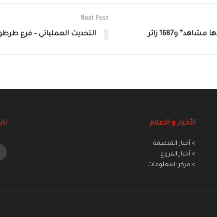
Next Post
د” و1687 زائر
التحديث العملياتي – فرع طرطوس
الأخبار و الاعلام
تاب
> أخبار المنطمة
> أخبار الفروع
> مركز المعلومات