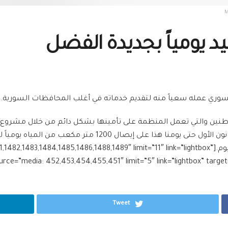
M
السوري عمله سعياً منه لتقديم خدماته في أغلب المحافظات السورية.
واطنين والتي تعمل المنظمة على تأمينها بشكل دائم من خلال مشروع ال
الموارد المائية ومنظمة اليونيسيف منذ بداية شهر كانون الأول
آذار، كما يقدر عدد المستفيدين بـ120000 شخص في اليوم.[1486,1488,1489″ limit=”11″ link=”lightbox
Tweet