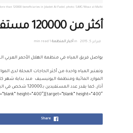
ore than 120000 beneficiaries in Jdadet Al-Fadel, photo: SARC/Moaz al-Malki
أكثر من 120000 مستفيد يومياً بجديدة الفضل
فبراير 5, 2015
in
أخبار المنظمة
1 min read
يواصل فريق المياه في منظمة الهلال الأحمر العربي 
وتعتبر المياه واحدة من أكثر الحاجات المحلة لدى الم
target=”blank” height=”400″][g_slider source=”media: 452,453,454,455,451″ limit=”5″ link=”lightbox” target=”blank” height=”400″][/g_slider]
Share