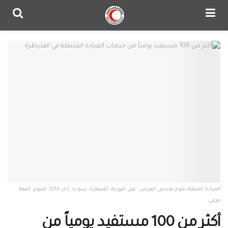
العيادة المتنقلة تقوم بفحص المرضى. عين النورية، القنيطرة، سوريا. آذار 2016. تصوير: أميمة
مرعي
أكثر من 100 مستفيد يومياً من